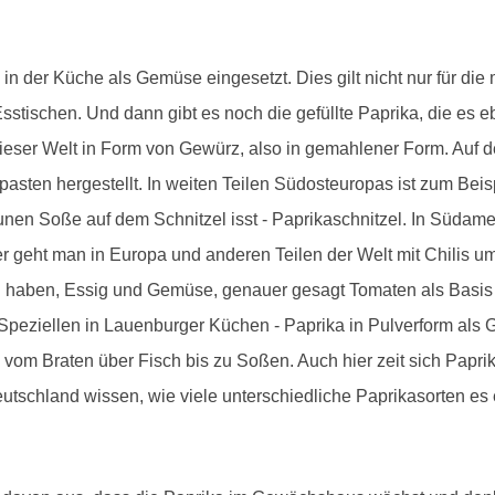
m in der Küche als Gemüse eingesetzt. Dies gilt nicht nur für di
stischen. Und dann gibt es noch die gefüllte Paprika, die es eb
ieser Welt in Form von Gewürz, also in gemahlener Form. Auf 
en hergestellt. In weiten Teilen Südosteuropas ist zum Beis
aunen Soße auf dem Schnitzel isst - Paprikaschnitzel. In Südam
ter geht man in Europa und anderen Teilen der Welt mit Chilis 
ff" haben, Essig und Gemüse, genauer gesagt Tomaten als Basis 
im Speziellen in Lauenburger Küchen - Paprika in Pulverform 
vom Braten über Fisch bis zu Soßen. Auch hier zeit sich Paprika
tschland wissen, wie viele unterschiedliche Paprikasorten es e