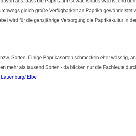
 davon aus, dass die Paprika im Gewächshaus wächst und denke
 durchwegs gleich große Verfügbarkeit an Paprika gewährleistet
abei wird für die ganzjährige Versorgung die Paprikakultur in
 bzw. Sorten. Einige Paprikasorten schmecken eher wässrig, and
i den mehr als tausend Sorten - da blicken nur die Fachleute du
n Lauenburg/ Elbe