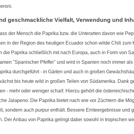
eroni.
nd geschmackliche Vielfalt, Verwendung und Inha
ass der Mensch die Paprika bzw. die Unterarten davon wie Pepe
den in der Region des heutigen Ecuador schon wilde Chili zum 
 die Paprika schließlich mit nach Europa, auch in Form von Sa
inamen "Spanischer Pfeffer" und wird in Spanien noch immer als
prika durchgeführt - in Gärten und auch in großen Gewächshäuse
e wächst bis heute wild in großen Teilen von Südamerika. Dank 
en - mehr oder weniger scharf. Hierzu gehört die österreichis
he Jalapeno. Die Paprika bietet nach wie vor Züchtern die Mög
ält, sondern auch purpur enthält. Bessere Ernteergebnisse und 
n. Der Anbau von Paprika gelingt dabei sowohl in tropischen wi